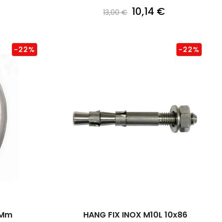
10,14 €
13,00 €
-22%
-22%
 Mm
HANG FIX INOX M10L 10x86