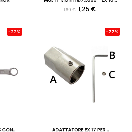
INOX
MULTI-MONTI Ø7,5x60 - EX 10...
1,25 €
1,60 €
-22%
-22%
 CON...
ADATTATORE EX 17 PER...