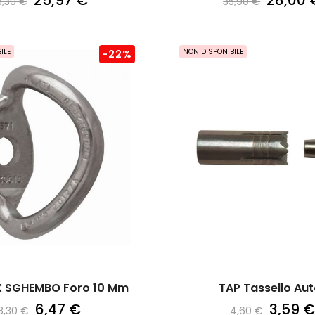
25,97 €
28,00 
3,30 €
35,90 €
ILE
NON DISPONIBILE
-22%
X SGHEMBO Foro 10 Mm
TAP Tassello Auto
6,47 €
3,59 €
8,30 €
4,60 €