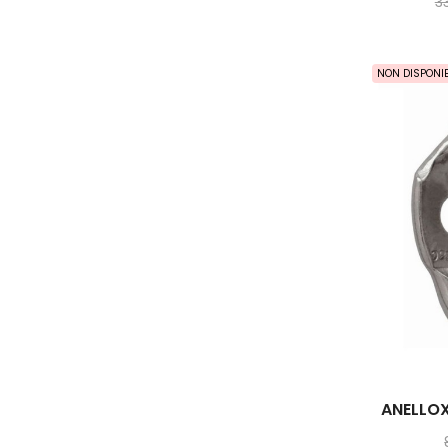
3
NON DISPONIB
ANELLO