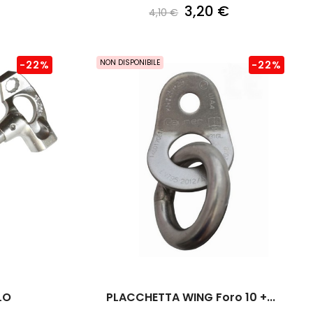
3,20 €
4,10 €
NON DISPONIBILE
-22%
-22%
LO
PLACCHETTA WING Foro 10 +...