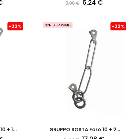
€
6,24 €
8,00 €
NON DISPONIBILE
-22%
-22%
 + 1...
GRUPPO SOSTA Foro 10 + 2...