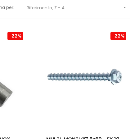
na per:
Riferimento, Z - A

-22%
-22%