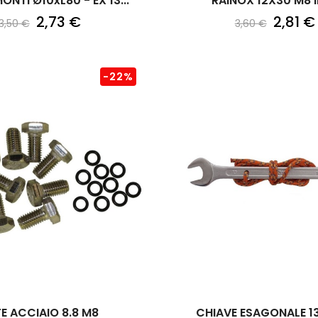
ONTI Ø10xL80 - EX 13...
RAINOX 12X30 M8 
2,73 €
2,81 €
3,50 €
3,60 €
-22%
TE ACCIAIO 8.8 M8
CHIAVE ESAGONALE 13