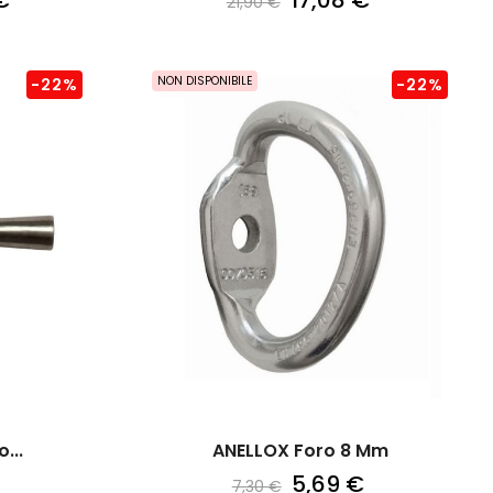
€
17,08 €
21,90 €
NON DISPONIBILE
-22%
-22%
...
ANELLOX Foro 8 Mm
5,69 €
7,30 €