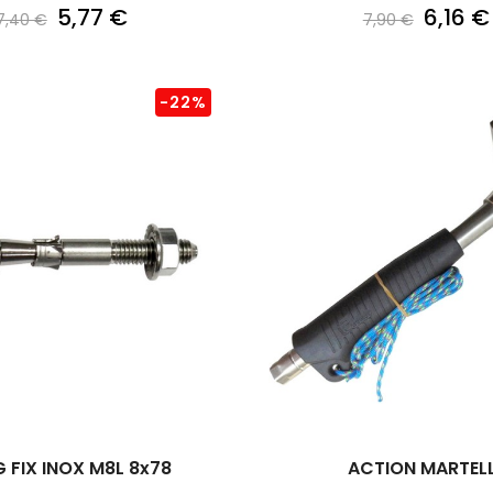
5,77 €
6,16 €
7,40 €
7,90 €
-22%
 FIX INOX M8L 8x78
ACTION MARTEL