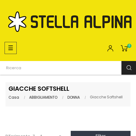
navigazione
☰
0
Toggle
GIACCHE SOFTSHELL
Giacche Softshell
Casa
ABBIGLIAMENTO
DONNA