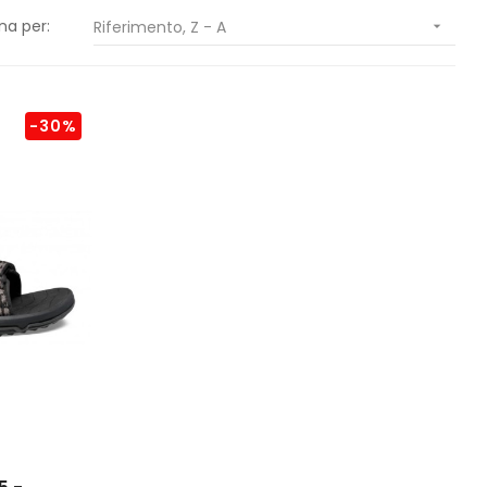
na per:
Riferimento, Z - A

-30%