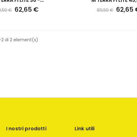
ERRA FI LITE 36 -...
62,65 €
62,65 
9,50 €
89,50 €
-2 di 2 element(s)
I nostri prodotti
Link utili