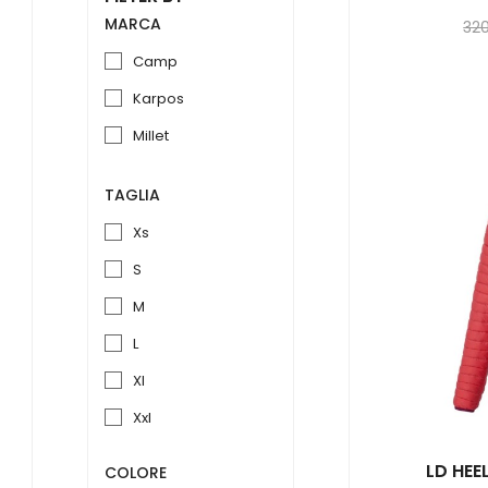
MARCA
32
camp
karpos
millet
TAGLIA
xs
s
m
l
xl
xxl
LD HEE
COLORE