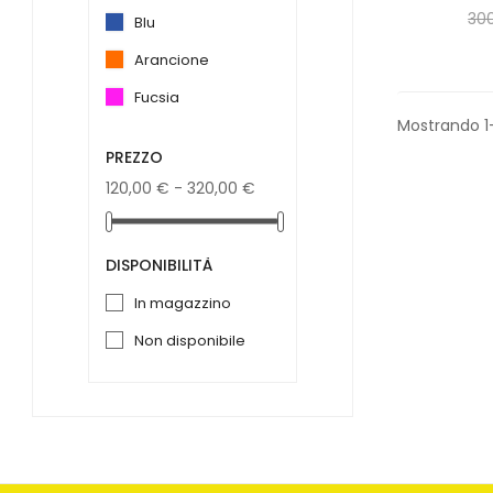
30
blu
arancione
fucsia
Mostrando 1
PREZZO
120,00 € - 320,00 €
DISPONIBILITÀ
in magazzino
non disponibile