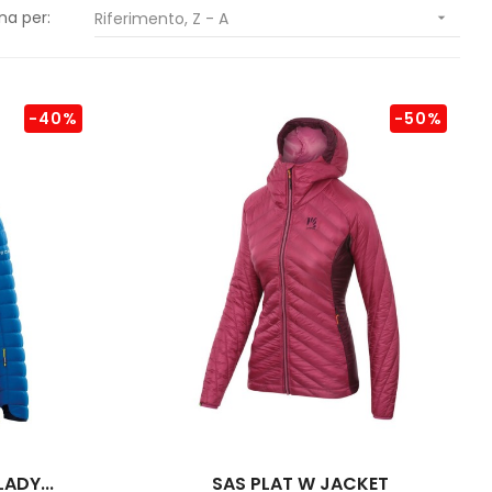
na per:
Riferimento, Z - A

-40%
-50%
ADY...
SAS PLAT W JACKET