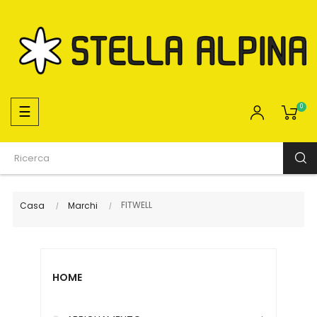
navigazione
☰
0
Toggle
FITWELL
Casa
Marchi
HOME