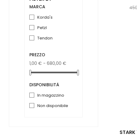
MARCA
450
korda's
petzl
tendon
PREZZO
1,00 € - 680,00 €
DISPONIBILITÀ
in magazzino
non disponibile
STARK 