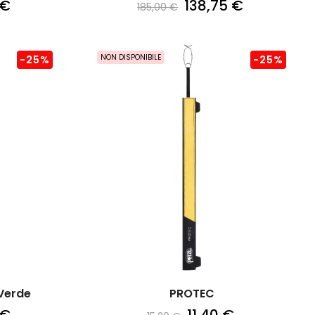
 €
138,75 €
185,00 €
NON DISPONIBILE
-25%
-25%
Verde
PROTEC
 €
11,40 €