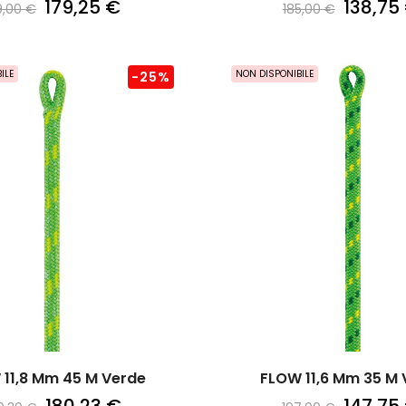
179,25 €
138,75
9,00 €
185,00 €
ILE
NON DISPONIBILE
-25%
 11,8 Mm 45 M Verde
FLOW 11,6 Mm 35 M 
180,23 €
147,75