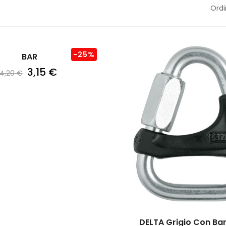
Ordi
-25%
BAR
3,15 €
4,20 €
DELTA Grigio Con Barr