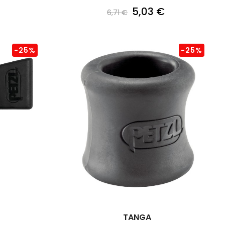
5,03 €
6,71 €
-25%
-25%
TANGA