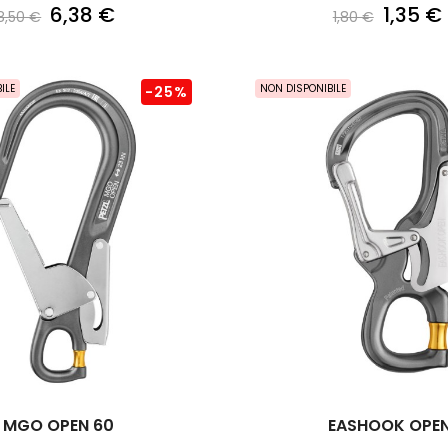
6,38 €
1,35 €
8,50 €
1,80 €
ILE
NON DISPONIBILE
-25%
MGO OPEN 60
EASHOOK OPE