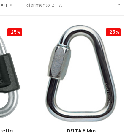
na per:
Riferimento, Z - A

-25%
-25%
etta...
DELTA 8 Mm