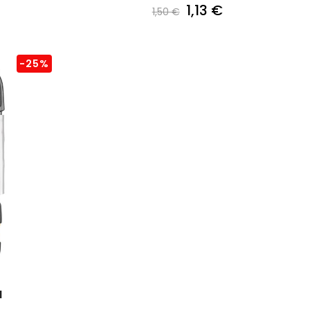
1,13 €
1,50 €
-25%
N