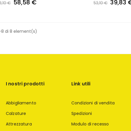
58,58 €
39,83 
8,10 €
53,10 €
-8 di 8 element(s)
I nostri prodotti
Link utili
Abbigliamento
Condizioni di vendita
Calzature
Spedizioni
Attrezzatura
Modulo di recesso