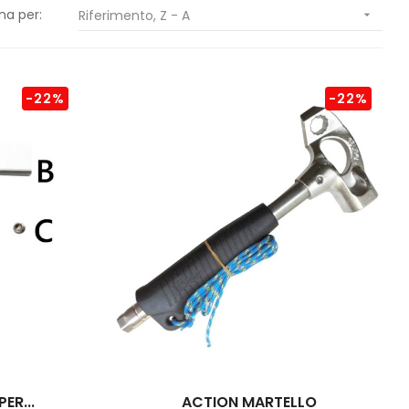
na per:
Riferimento, Z - A

-22%
-22%
ER...
ACTION MARTELLO