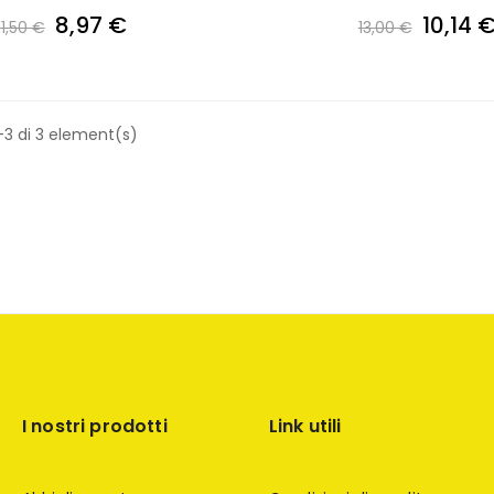
8,97 €
10,14 
11,50 €
13,00 €
-3 di 3 element(s)
I nostri prodotti
Link utili