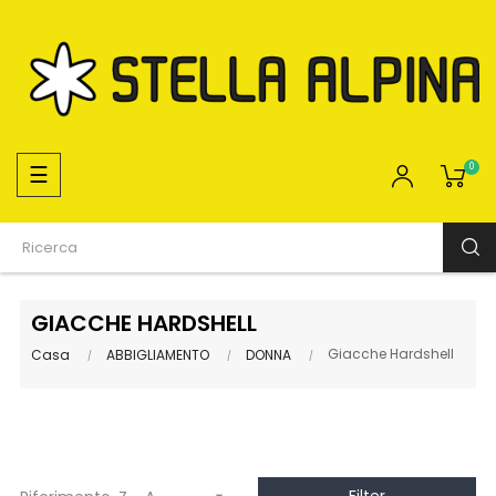
navigazione
☰
0
Toggle
GIACCHE HARDSHELL
Giacche Hardshell
Casa
ABBIGLIAMENTO
DONNA