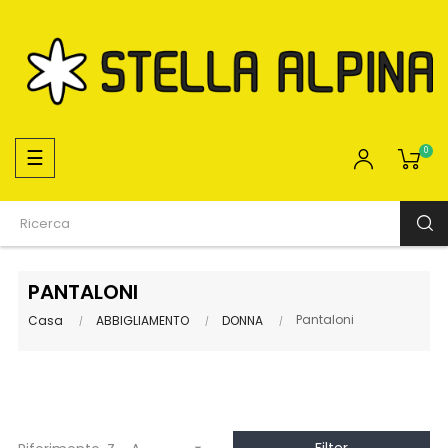
navigazione
☰
0
Toggle
PANTALONI
Pantaloni
Casa
ABBIGLIAMENTO
DONNA