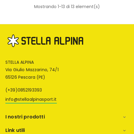
Mostrando 1-13 di 13 element(s)
STELLA ALPINA
Via Giulio Mazzarino, 74/1
65126 Pescara (PE)
(+39)0852193393
info@stellaalpinasport.it
I nostri prodotti

Link utili
