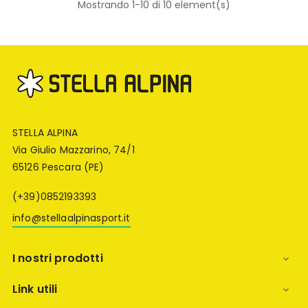
Mostrando 1-10 di 10 element(s)
STELLA ALPINA
Via Giulio Mazzarino, 74/1
65126 Pescara (PE)
(+39)0852193393
info@stellaalpinasport.it
I nostri prodotti

Link utili
