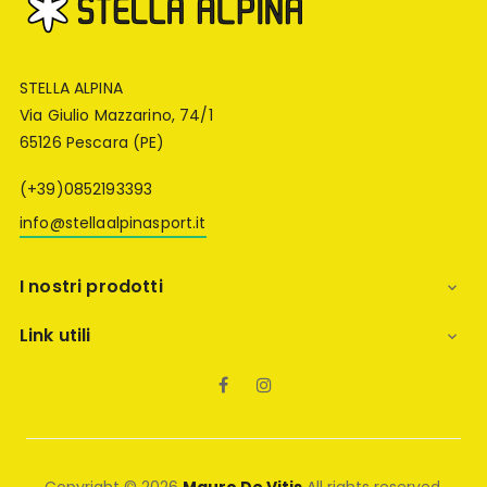
STELLA ALPINA
Via Giulio Mazzarino, 74/1
65126 Pescara (PE)
(+39)0852193393
info@stellaalpinasport.it
I nostri prodotti

Link utili

Facebook
Instagram
Copyright © 2026
Mauro De Vitis
All rights reserved.