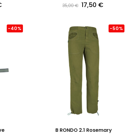
€
17,50 €
35,00 €
-40%
-50%
ve
B RONDO 2.1 Rosemary