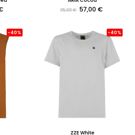
Sea
ARIA Cocoa
€
57,00 €
95,00 €
-40%
-40%
ZZE White