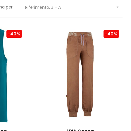
na per:
Riferimento, Z - A

-40%
-40%