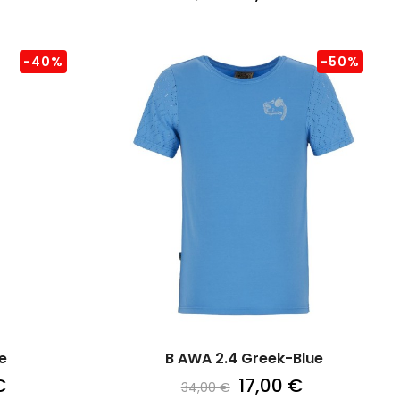
-40%
-50%
e
B AWA 2.4 Greek-Blue
€
17,00 €
34,00 €