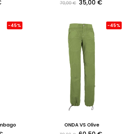
€
35,00 €
70,00 €
-45%
-45%
umbago
ONDA VS Olive