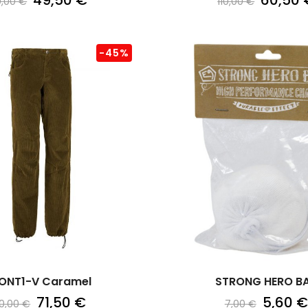
49,50 €
60,50 
,00 €
110,00 €
-45%
ONT1-V Caramel
STRONG HERO BA
71,50 €
5,60 €
30,00 €
7,00 €