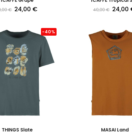
1CAFFE Grape
1CAFFE Tropical 
24,00 €
24,00 
0,00 €
40,00 €
-40%
THINGS Slate
MASAI Land