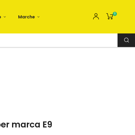
0
o
Marche
per marca E9