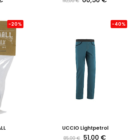
€
60,50 €
110,00 €
-20%
-40%
LL
UCCIO Lightpetrol
51,00 €
85,00 €