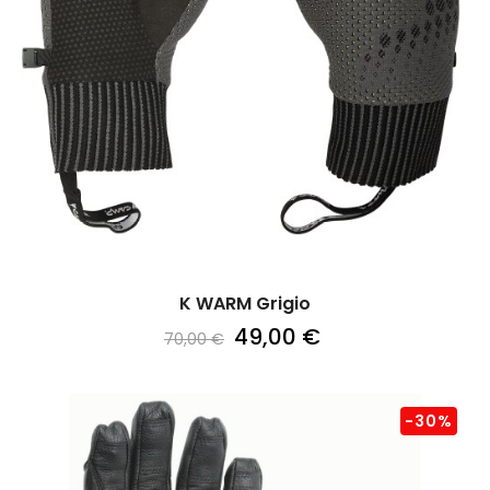
K WARM Grigio
49,00 €
70,00 €
-30%