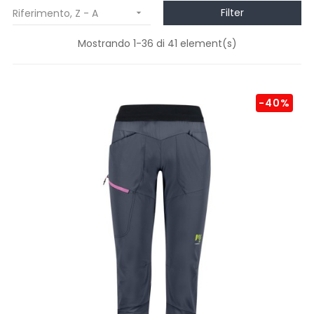
Filter
Riferimento, Z - A

Mostrando 1-36 di 41 element(s)
-40%