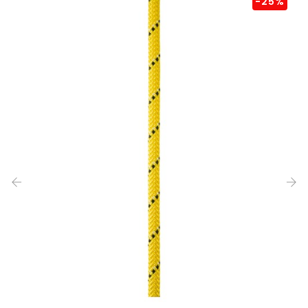
-25%
‹
›