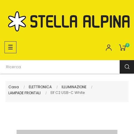
navigazione
☰
0
Toggle
Casa
ELETTRONICA
ILLUMINAZIONE
Elf C2 USB-C White
LAMPADE FRONTALI