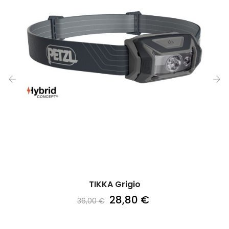
‹
›
TIKKA Grigio
28,80 €
36,00 €