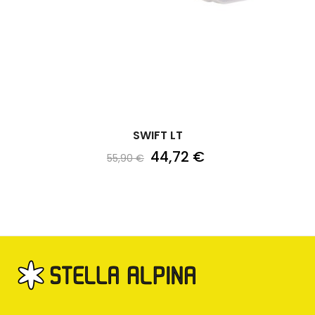
‹
›
SWIFT LT
44,72 €
55,90 €