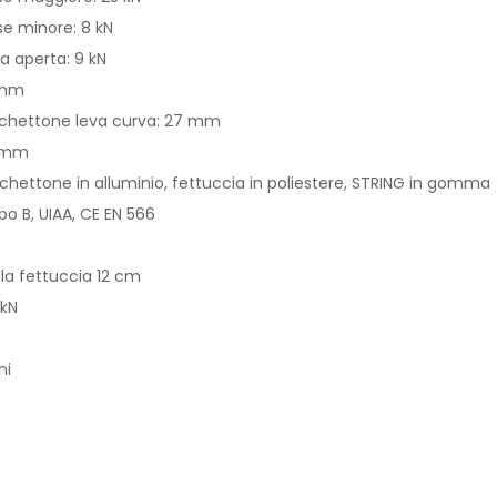
se minore: 8 kN
a aperta: 9 kN
 mm
chettone leva curva: 27 mm
4 mm
schettone in alluminio, fettuccia in poliestere, STRING in gomma
ipo B, UIAA, CE EN 566
la fettuccia 12 cm
 kN
ni