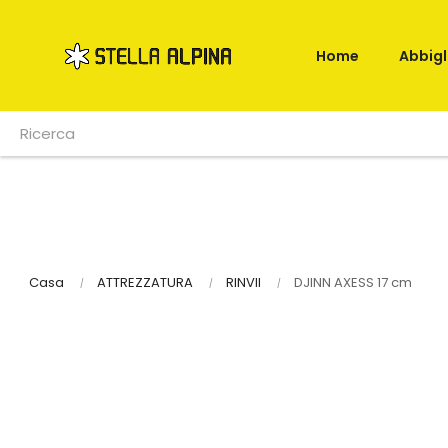
Home
Abbig
Casa
ATTREZZATURA
RINVII
DJINN AXESS 17 cm