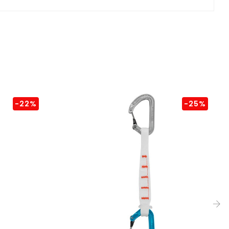
-22%
-25%
›