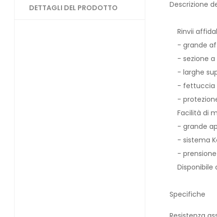
Descrizione d
DETTAGLI DEL PRODOTTO
Rinvii affidabi
- grande affi
- sezione a fo
- larghe super
- fettuccia 
- protezione 
Facilità di 
- grande aper
- sistema Key
- prensione f
Disponibile d
Specifiche
Resistenza as