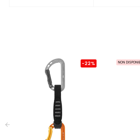
NON DISPONIB
-22%
‹