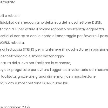
ettagliata
li e robusti:
dabilità del meccanismo della leva del moschettone DJINN,
rma di H per offrire il miglior rapporto resistenza/leggerezza,
fici di contatto con la corda e l’ancoraggio per favorire il pas
AXESS robusta,
di fettuccia STRING per mantenere il moschettone in posizione l
moschettonaggio e smoschettonaggio:
tura della leva per facilitare le manovre,
lock progettato per evitare l'aggancio involontario del mosch
acilitata, grazie alle grandi dimensioni del moschettone.
a 12 cm e moschettone DJINN curvo blu.
se maggiore: 23 kN