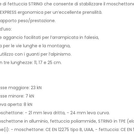
di fettuccia STRING che consente di stabilizzare il moschettone
XPRESS ergonomica per un’eccellente prensilità.
apporto peso/prestazione.
d’uso:
 aggancio facilitati per l’arrampicata in falesia,
per le vie lunghe e la montagna,
tilizzo con i guanti per l’alpinismo.
 tre lunghezze: 11, 17 e 25 cm.
asse maggiore: 23 kN
asse minore: 7 kN
eva aperta: 8 kN
schettone: - 21 mm leva dritta, - 24 mm leva curva.
moschettone in alluminio, fettuccia poliammide, STRING in TPE (
ne(i): - moschettone: CE EN 12275 tipo B, UIAA, - fettuccia: CE EN 