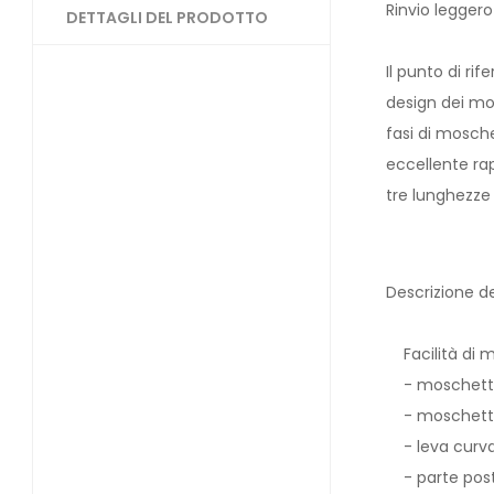
Rinvio leggero
DETTAGLI DEL PRODOTTO
Il punto di rif
design dei mos
fasi di mosch
eccellente rap
tre lunghezze 
Descrizione d
Facilità di 
- moschettoni
- moschettona
- leva curva
- parte poste