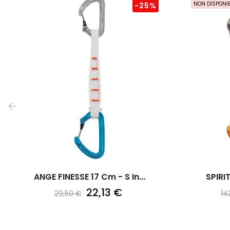
NON DISPONIB
-25%
‹
ANGE FINESSE 17 Cm - S In...
22,13 €
29,50 €
14