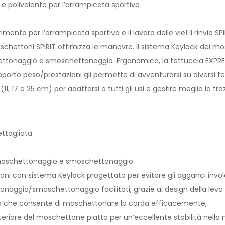
 e polivalente per l’arrampicata sportiva
erimento per l’arrampicata sportiva e il lavoro delle vie! Il rinvio 
chettoni SPIRIT ottimizza le manovre. Il sistema Keylock dei mos
ettonaggio e smoschettonaggio. Ergonomica, la fettuccia EXPRESS
porto peso/prestazioni gli permette di avventurarsi su diversi terr
(11, 17 e 25 cm) per adattarsi a tutti gli usi e gestire meglio la tr
ettagliata
moschettonaggio e smoschettonaggio:
 con sistema Keylock progettato per evitare gli agganci involon
ggio/smoschettonaggio facilitati, grazie al design della leva d
 che consente di moschettonare la corda efficacemente,
riore del moschettone piatta per un’eccellente stabilità nella 