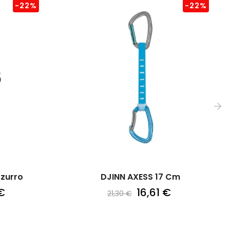
-22%
-22%
›
zzurro
DJINN AXESS 17 Cm
€
16,61 €
21,30 €