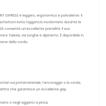
SPIRIT EXPRESS è leggero, ergonomico e polivalente. Il
chettoni evita l’aggancio involontario durante le
 consente un’eccellente prensilità. Il suo
eni: falesia, vie lunghe e alpinismo. È disponibile in
azione della corda.
tari sul portamateriale, l’ancoraggio o la corda,
ritta che garantisce un eccellente grip,
mano o negli agganci a pinza,