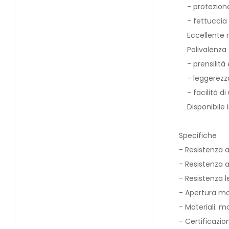
- protezione 
- fettuccia E
Eccellente r
Polivalenza 
- prensilità e
- leggerezza 
- facilità di u
Disponibile in
Specifiche
- Resistenza 
- Resistenza 
- Resistenza l
- Apertura mo
- Materiali: 
- Certificazio