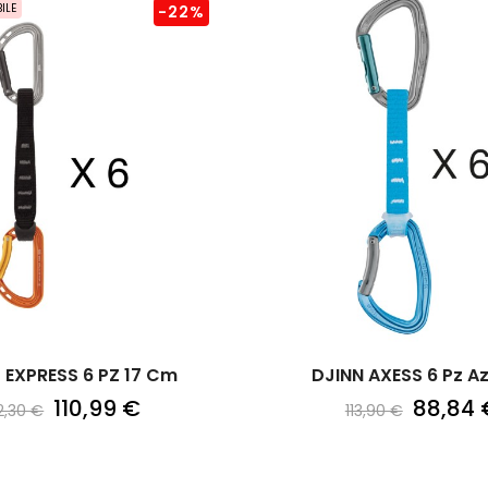
ILE
-22%
SPIRIT EXPRESS 6 PZ 17 Cm
DJINN AXESS 6 Pz A
110,99 €
88,84 
2,30 €
113,90 €