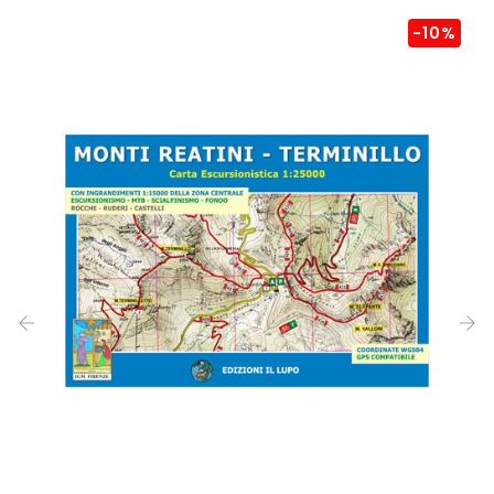
-10%
‹
›