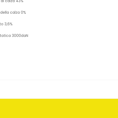
 di calza 43%
 della calza 0%
to 3,6%
statica 3000daN