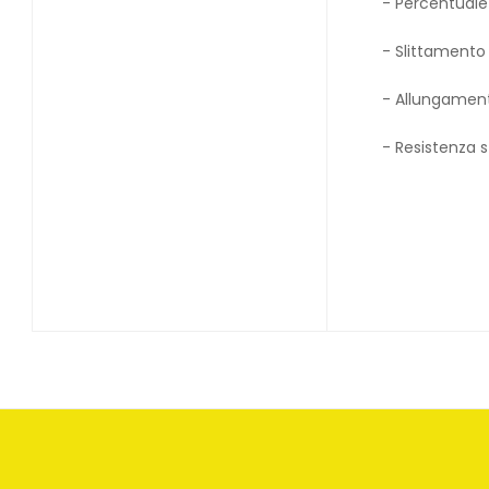
- Percentuale
- Slittamento
- Allungamen
- Resistenza 