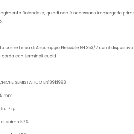
tringimento finlandese, quindi non è necessario immergerlo prima 
o.
ta come Linea di Ancoraggio Flessibile EN 353/2 con il dispositivo
 corda con terminali cuciti
ECNICHE SEMISTATICO EN1891:1998
0,5 mm
tro 71 g
 di anima 57%