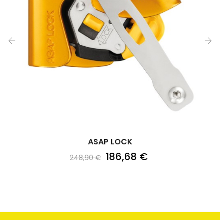
‹
›
ASAP LOCK
186,68 €
248,90 €