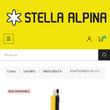
navigazione
☰
0
Toggle
ASAP'SORBER 40 cm
Casa
LAVORO
ANTICADUTA
NON DISPONIBILE