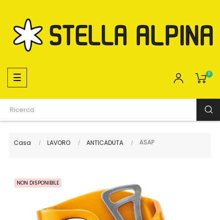
navigazione
☰
0
Toggle
ASAP
Casa
LAVORO
ANTICADUTA
NON DISPONIBILE