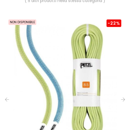
( 5 altri prodotti nella stessa categoria )
NON DISPONIBILE
-22%
‹
›