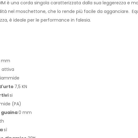
 MM è una corda singola caratterizzata dalla sua leggerezza e m
dità nel moschettone, che lo rende più facile da agganciare. Eq
a, è ideale per le performance in falesia.
5 mm
 attiva
liammide
d'urto
7,5 KN
rtivi
si
mide (PA)
 guaina
0 mm
th
la
sì