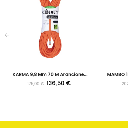
‹
KARMA 9,8 Mm 70 M Arancione...
MAMBO 10
136,50 €
175,00 €
20