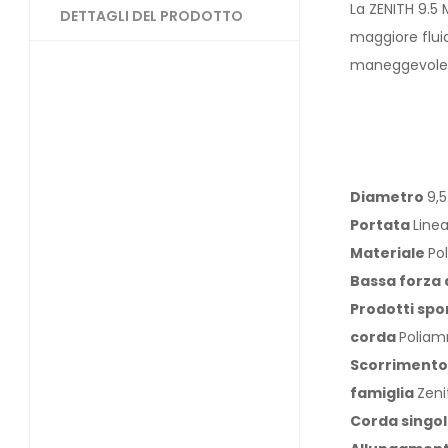
La ZENITH 9.5
DETTAGLI DEL PRODOTTO
maggiore flui
maneggevolezz
Diametro
9,
Portata
Linea
Materiale
Po
Bassa forza 
Prodotti spo
corda
Poliam
Scorrimento
famiglia
Zeni
Corda singo