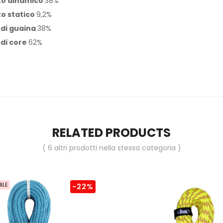
to dinamico
38%
o statico
9,2%
 di guaina
38%
di core
62%
RELATED PRODUCTS
( 6 altri prodotti nella stessa categoria )
ILE
-22%