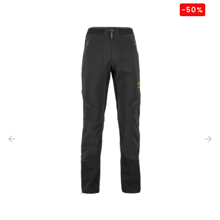
-50%
‹
›