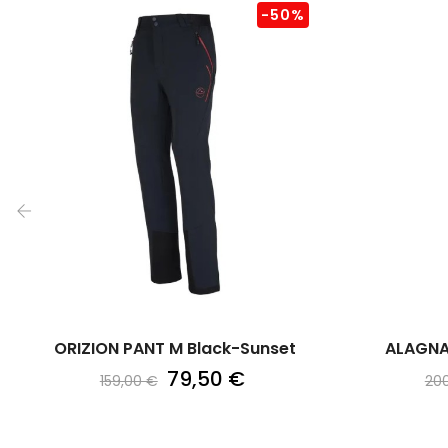
-50%
‹
ORIZION PANT M Black-Sunset
ALAGNA 
79,50 €
159,00 €
20