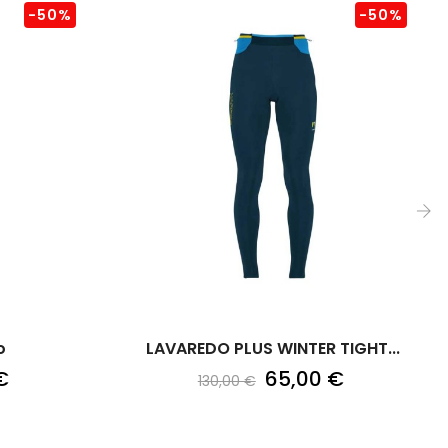
-50%
-50%
›
o
LAVAREDO PLUS WINTER TIGHT...
€
65,00 €
130,00 €