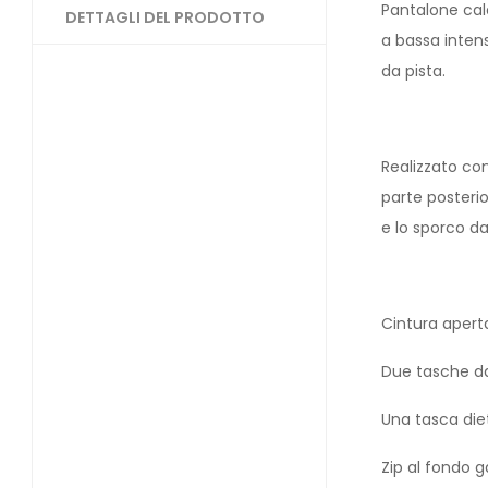
Pantalone cald
DETTAGLI DEL PRODOTTO
a bassa intens
da pista.
Realizzato con
parte posterio
e lo sporco da
Cintura apert
Due tasche da
Una tasca diet
Zip al fondo 