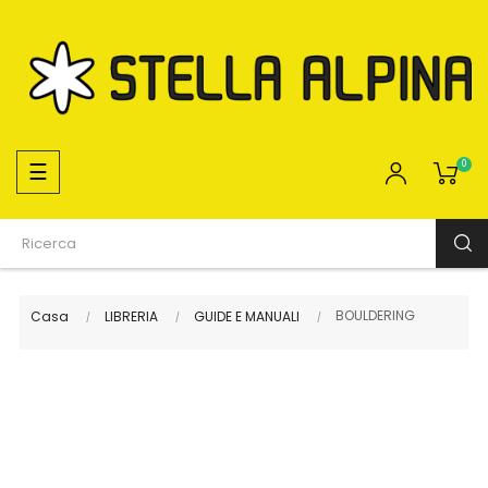
navigazione
☰
0
Toggle
BOULDERING
Casa
LIBRERIA
GUIDE E MANUALI