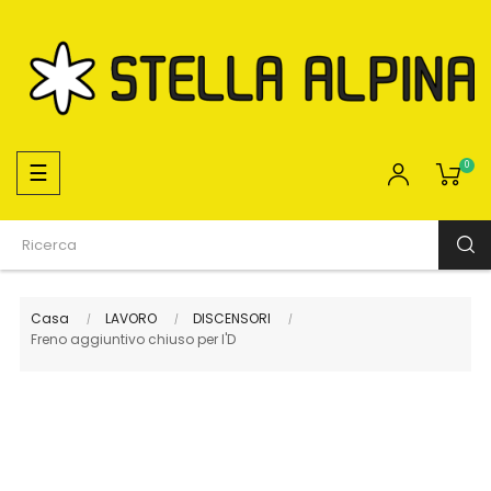
navigazione
☰
0
Toggle
Casa
LAVORO
DISCENSORI
Freno aggiuntivo chiuso per I'D