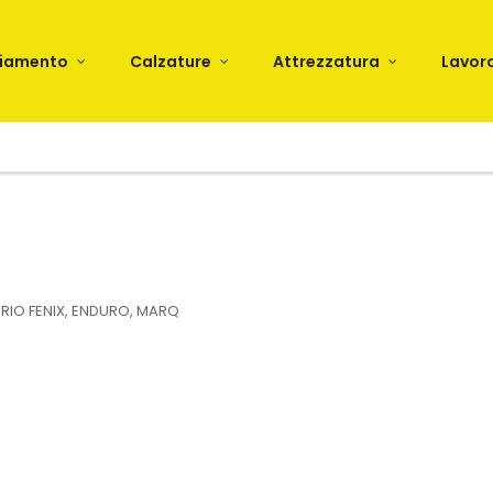
liamento
Calzature
Attrezzatura
Lavor
RIO FENIX, ENDURO, MARQ