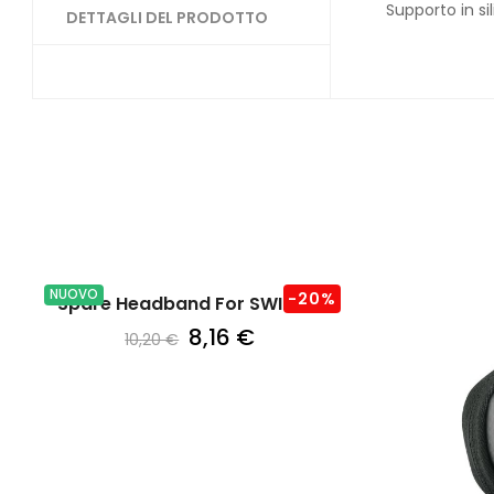
Supporto in si
DETTAGLI DEL PRODOTTO
NUOVO
-20%
Spare Headband For SWIFT RL
8,16 €
10,20 €