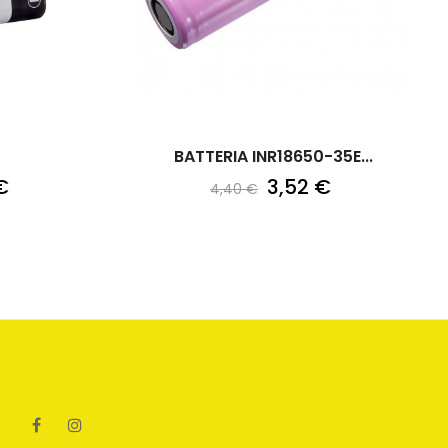
BATTERIA INR18650-35E...
€
3,52 €
4,40 €
Facebook
Instagram