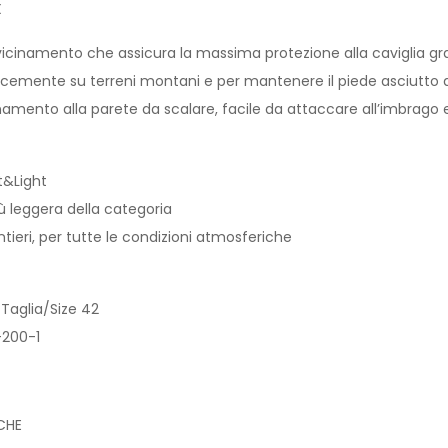
X
icinamento che assicura la massima protezione alla caviglia graz
emente su terreni montani e per mantenere il piede asciutto anch
namento alla parete da scalare, facile da attaccare all’imbrago e
st&Light
ù leggera della categoria
entieri, per tutte le condizioni atmosferiche
 Taglia/Size 42
-200-1
CHE