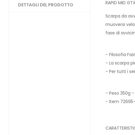
RAPID MID GT
DETTAGLI DEL PRODOTTO
Scarpa da avv
muoversi veloc
fase di avvici
- Filosofia Fa
- La scarpa pi
- Per tutti i s
- Peso 350g -
- Item 72695
CARATTERISTI