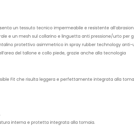
senta un tessuto tecnico impermeabile e resistente all’abrasion
ale e un mesh sul collarino e linguetta anti pressione/urto per ga
talino protettivo asimmetrico in spray rubber technology anti-ur
ll’area del tallone e collo piede, grazie anche alla tecnologia
ible Fit che risulta leggera e perfettamente integrata alla tomai
A
tura interna e protetta integrata alla tomaia.