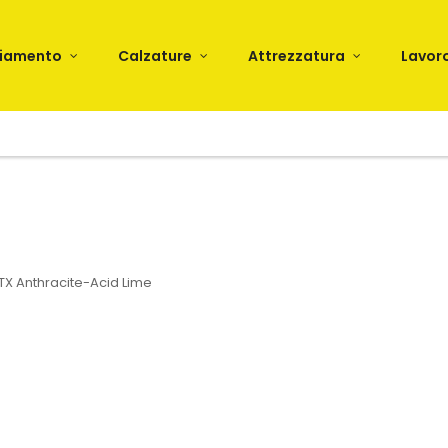
liamento
Calzature
Attrezzatura
Lavor
TX Anthracite-Acid Lime