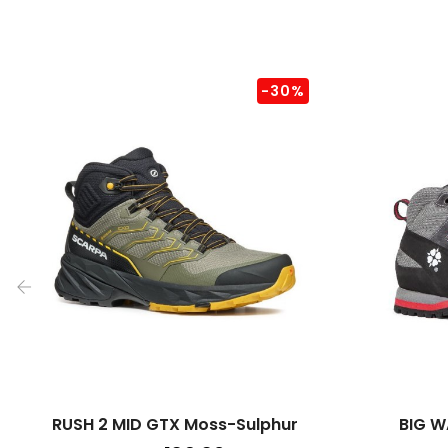
-30%
‹
RUSH 2 MID GTX Moss-Sulphur
BIG W