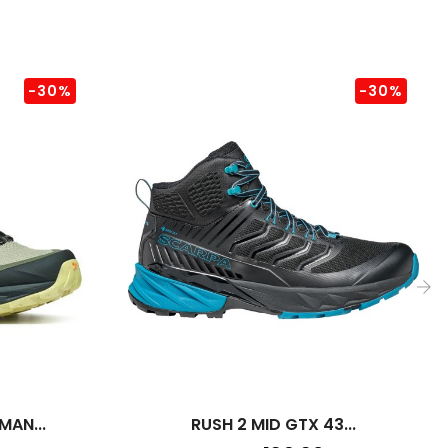
-30%
-30%
›
MAN...
RUSH 2 MID GTX 43...