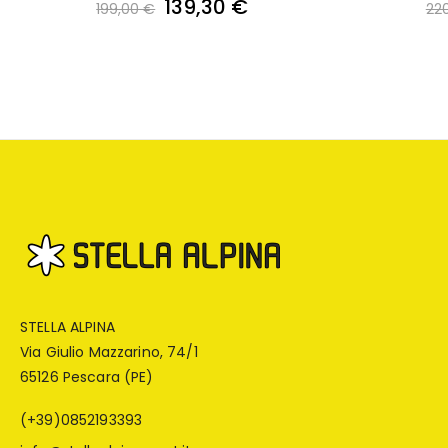
139,30 €
199,00 €
22
STELLA ALPINA
Via Giulio Mazzarino, 74/1
65126 Pescara (PE)
(+39)0852193393