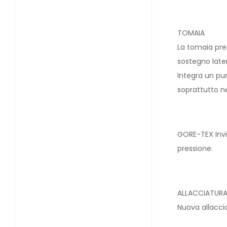
TOMAIA
La tomaia pre
sostegno later
Integra un pun
soprattutto ne
GORE-TEX Invis
pressione.
ALLACCIATUR
Nuova allaccia