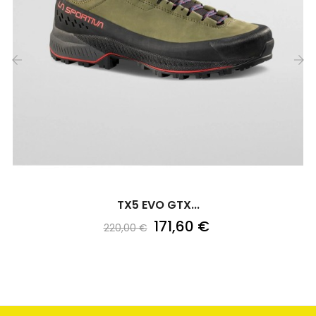
‹
›
TX5 EVO GTX...
171,60 €
220,00 €