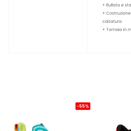
+ Rullata e st
+ Costruzione
calzatura
+ Tomaia in m
-55%