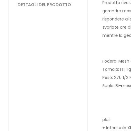
Prodotto rivo
DETTAGLI DEL PRODOTTO
garantire mas
rispondere al
svariate ore d
mentre la geom
Fodera: Mesh a
Tomaia: HT l
Peso: 270 1/2 
Suola: Bi-mes
plus
+ Intersuola X