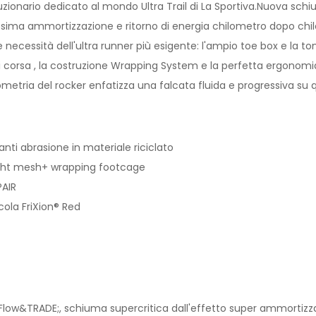
luzionario dedicato al mondo Ultra Trail di La Sportiva.Nuova sc
sima ammortizzazione e ritorno di energia chilometro dopo chil
le necessità dell'ultra runner più esigente: l'ampio toe box e l
i corsa , la costruzione Wrapping System e la perfetta ergonomia
etria del rocker enfatizza una falcata fluida e progressiva su q
nti abrasione in materiale riciclato
ight mesh+ wrapping footcage
PAIR
cola FriXion® Red
Flow&TRADE;, schiuma supercritica dall'effetto super ammortizzant