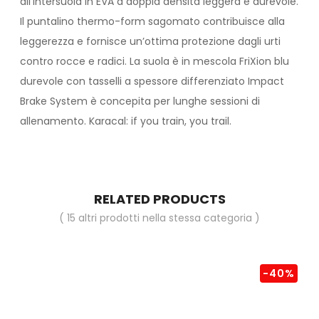
all’intersuola in EVA a doppia densità leggera e durevole.
Il puntalino thermo-form sagomato contribuisce alla
leggerezza e fornisce un’ottima protezione dagli urti
contro rocce e radici. La suola è in mescola FriXion blu
durevole con tasselli a spessore differenziato Impact
Brake System è concepita per lunghe sessioni di
allenamento. Karacal: if you train, you trail.
RELATED PRODUCTS
( 15 altri prodotti nella stessa categoria )
-40%