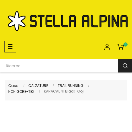
navigazione
☰
0
Toggle
Casa
CALZATURE
TRAIL RUNNING
KARACAL 41 Black-Goji
NON GORE-TEX