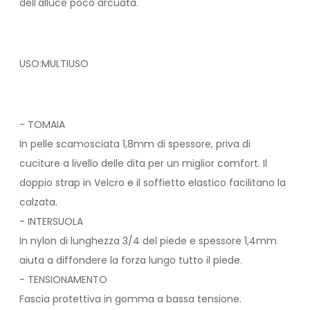
dell'alluce poco arcuata.
USO:MULTIUSO
- TOMAIA
In pelle scamosciata 1,8mm di spessore, priva di
cuciture a livello delle dita per un miglior comfort. Il
doppio strap in Velcro e il soffietto elastico facilitano la
calzata.
- INTERSUOLA
In nylon di lunghezza 3/4 del piede e spessore 1,4mm
aiuta a diffondere la forza lungo tutto il piede.
- TENSIONAMENTO
Fascia protettiva in gomma a bassa tensione.