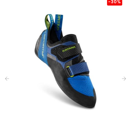
-30%
‹
›