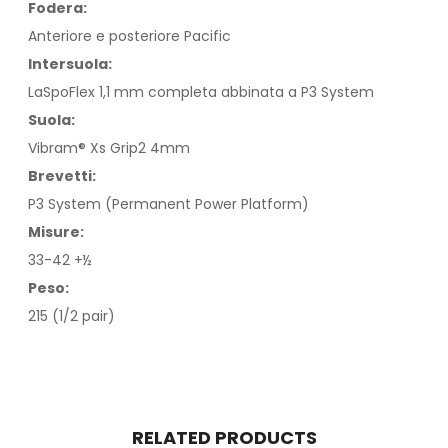
Fodera:
Anteriore e posteriore Pacific
Intersuola:
LaSpoFlex 1,1 mm completa abbinata a P3 System
Suola:
Vibram® Xs Grip2 4mm
Brevetti:
P3 System (Permanent Power Platform)
Misure:
33-42 +½
Peso:
215 (1/2 pair)
RELATED PRODUCTS