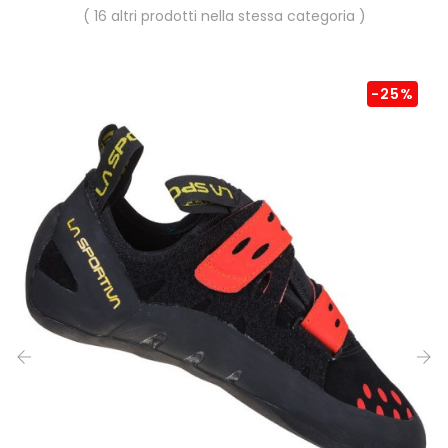
( 16 altri prodotti nella stessa categoria )
-25%
‹
›