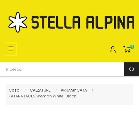
navigazione
☰
0
Toggle
Casa
CALZATURE
ARRAMPICATA
KATANA LACES Woman White-Black