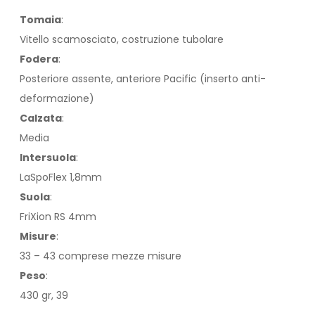
Tomaia
:
Vitello scamosciato, costruzione tubolare
Fodera
:
Posteriore assente, anteriore Pacific (inserto anti-
deformazione)
Calzata
:
Media
Intersuola
:
LaSpoFlex 1,8mm
Suola
:
FriXion RS 4mm
Misure
:
33 – 43 comprese mezze misure
Peso
:
430 gr, 39