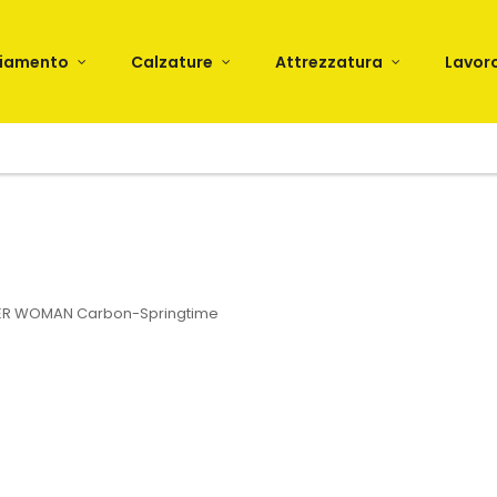
liamento
Calzature
Attrezzatura
Lavor
ER WOMAN Carbon-Springtime