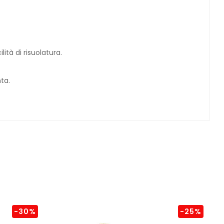
tà di risuolatura.
nta.
-30%
-25%