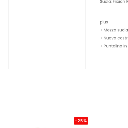
Suola: Frixion 
plus
+ Mezza suola 
+ Nuova costru
+ Puntalino i
-25%