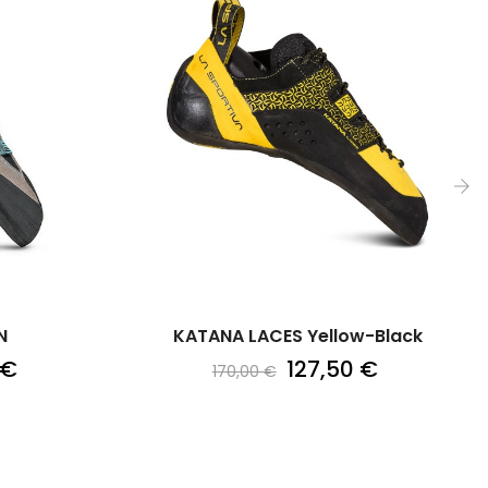
›
N
KATANA LACES Yellow-Black
 €
127,50 €
170,00 €