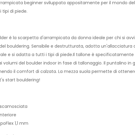
rrampicata beginner sviluppata appositamente per il mondo del
i tipi di piede.
der è la scarpetta d'arrampicata da donna ideale per chi si avvi
a del bouldering. Sensibile e destrutturata, adotta un'allacciatura
le e si adatta a tutti i tipi di piede.Il tallone è specificatame
ai volumi del boulder indoor in fase di tallonaggio. Il puntalino 
ndo il comfort di calzata. La mezza suola permette di ottenere u
et's start bouldering!
e scamosciata
nteriore
SpoFlex 1,1 mm