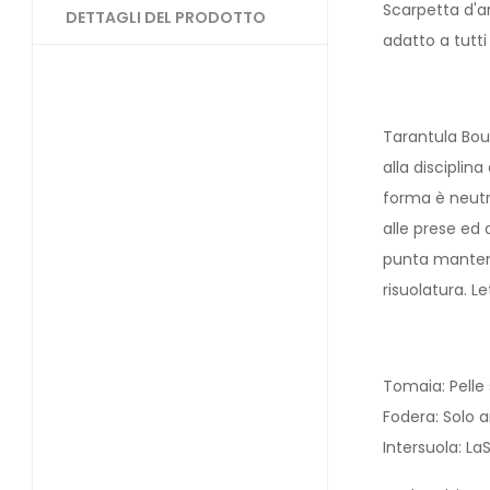
Scarpetta d'a
DETTAGLI DEL PRODOTTO
adatto a tutti 
Tarantula Boul
alla disciplin
forma è neutra
alle prese ed 
punta mantene
risuolatura. L
Tomaia: Pell
Fodera: Solo a
Intersuola: La