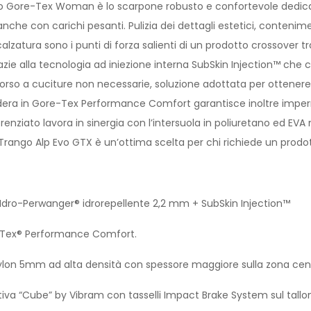
o Gore-Tex Woman è lo scarpone robusto e confortevole dedicato
nche con carichi pesanti. Pulizia dei dettagli estetici, conten
calzatura sono i punti di forza salienti di un prodotto crossover 
azie alla tecnologia ad iniezione interna SubSkin Injection™ che
icorso a cuciture non necessarie, soluzione adottata per ottener
dera in Gore-Tex Performance Comfort garantisce inoltre impermea
erenziato lavora in sinergia con l’intersuola in poliuretano ed 
Trango Alp Evo GTX è un’ottima scelta per chi richiede un prod
 Idro-Perwanger® idrorepellente 2,2 mm + SubSkin Injection™
-Tex® Performance Comfort.
ylon 5mm ad alta densità con spessore maggiore sulla zona cen
rtiva “Cube” by Vibram con tasselli Impact Brake System sul tall