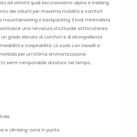
 ad attività quali escursionismo alpino e trekking
imento dei volumi per massima mobilità e comfort
tra mountaineering e backpacking. Il look minimalista
 costituisce una nervatura strutturale sottocutanea
e un grado elevato di comfort e di idrorepellenza
bilità e traspirabilità. La suola con tasselli a
EVA morbida per un’ottima ammortizzazione
otto semi-ramponabile duraturo nel tempo.
trale
one e climbing-zone in punta