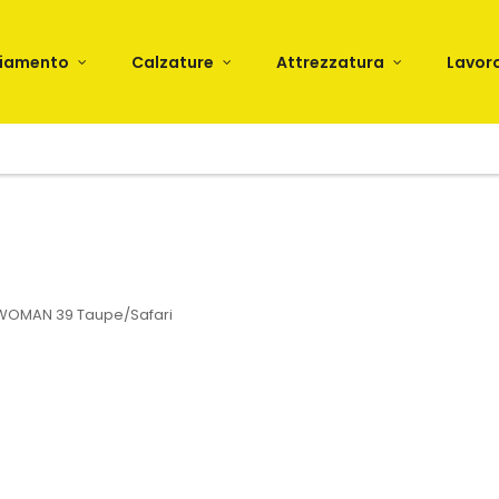
liamento
Calzature
Attrezzatura
Lavor
WOMAN 39 Taupe/Safari