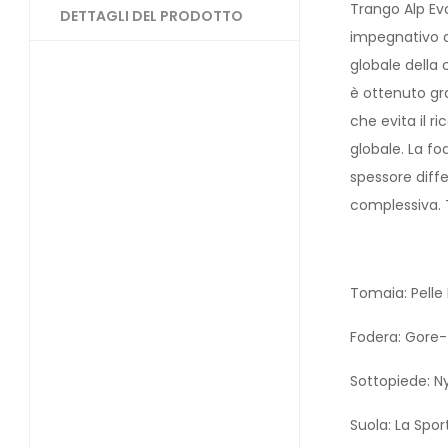
Trango Alp Ev
DETTAGLI DEL PRODOTTO
impegnativo a
globale della 
è ottenuto gr
che evita il r
globale. La fo
spessore diff
complessiva. 
Tomaia: Pelle
Fodera: Gore
Sottopiede: N
Suola: La Spo