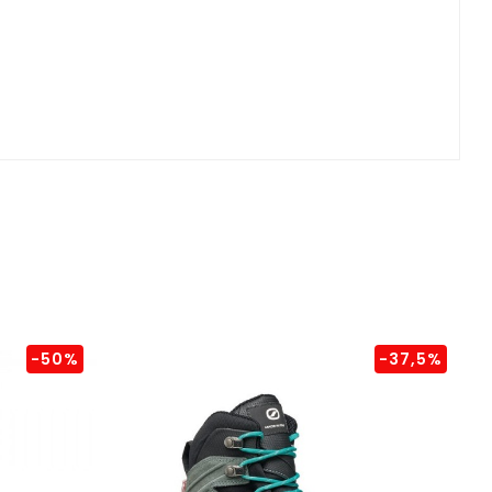
-50%
-37,5%