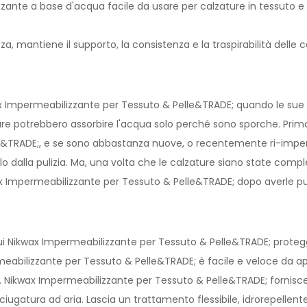
zante a base d'acqua facile da usare per calzature in tessuto e 
a, mantiene il supporto, la consistenza e la traspirabilità delle
x Impermeabilizzante per Tessuto & Pelle&TRADE; quando le sue
re potrebbero assorbire l'acqua solo perché sono sporche. Prima 
&TRADE;, e se sono abbastanza nuove, o recentemente ri-imperm
 solo dalla pulizia. Ma, una volta che le calzature siano state 
 Impermeabilizzante per Tessuto & Pelle&TRADE; dopo averle pu
cui Nikwax Impermeabilizzante per Tessuto & Pelle&TRADE; prote
eabilizzante per Tessuto & Pelle&TRADE; è facile e veloce da app
ti. Nikwax Impermeabilizzante per Tessuto & Pelle&TRADE; fornisc
ciugatura ad aria. Lascia un trattamento flessibile, idrorepellente 