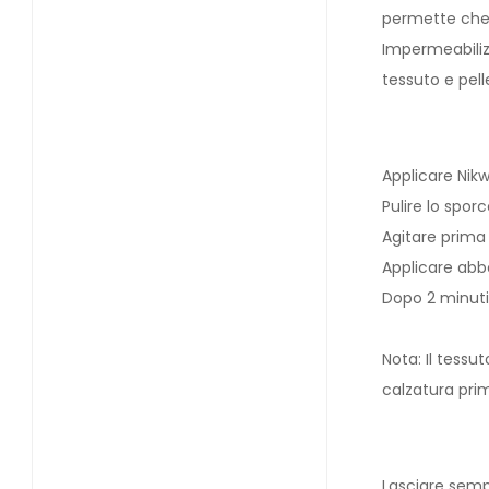
permette che i
Impermeabiliz
tessuto e pell
Applicare Nik
Pulire lo spo
Agitare prima d
Applicare abb
Dopo 2 minuti
Nota: Il tessu
calzatura pri
Lasciare semp