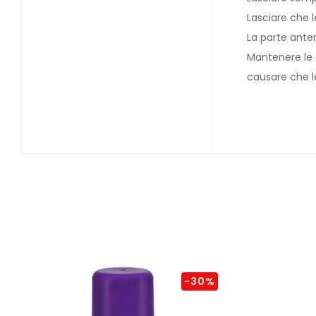
Lasciare che 
La parte anter
Mantenere le c
causare che le
-30%