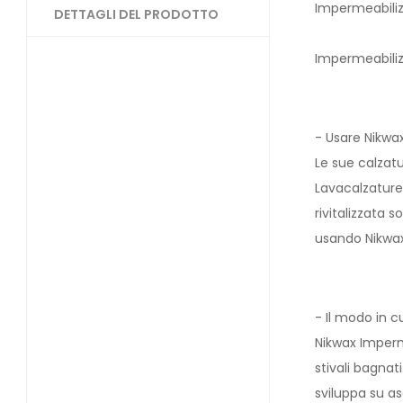
Impermeabiliz
DETTAGLI DEL PRODOTTO
Impermeabilizz
- Usare Nikwa
Le sue calzatu
Lavacalzature
rivitalizzata
usando Nikwax
- Il modo in 
Nikwax Imperm
stivali bagna
sviluppa su as