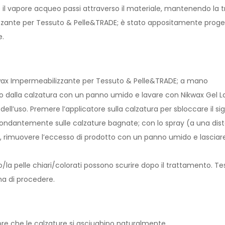
l vapore acqueo passi attraverso il materiale, mantenendo la trasp
zante per Tessuto & Pelle&TRADE; è stato appositamente progett
e.
wax Impermeabilizzante per Tessuto & Pelle&TRADE; a mano
rco dalla calzatura con un panno umido e lavare con Nikwax Gel 
ell’uso. Premere l’applicatore sulla calzatura per sbloccare il sigi
ondantemente sulle calzature bagnate; con lo spray (a una dist
, rimuovere l’eccesso di prodotto con un panno umido e lasciare
to/la pelle chiari/colorati possono scurire dopo il trattamento. T
ma di procedere.
re che le calzature si asciughino naturalmente.