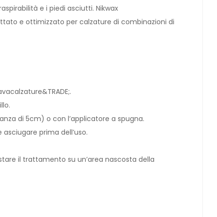
irabilità e i piedi asciutti. Nikwax
ato e ottimizzato per calzature di combinazioni di
Lavacalzature&TRADE;.
llo.
anza di 5cm) o con l’applicatore a spugna.
 asciugare prima dell’uso.
estare il trattamento su un’area nascosta della