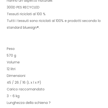
hanno un aspetto naturale.
300D PES RECYCLED
Tessuti riciclati al 100 %
Tutti i tessuti sono riciclati al 100% e prodotti secondo lo
standard bluesign®.
Peso
570 g
Volume
12 litri
Dimensioni
45 / 26 / 16 (L x l x P)
Carico raccomandato
3 - 6 kg
Lunghezza della schiena ?