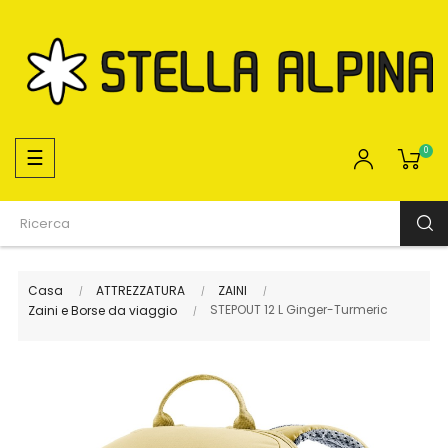
navigazione
☰
0
Toggle
Casa
ATTREZZATURA
ZAINI
STEPOUT 12 L Ginger-Turmeric
Zaini e Borse da viaggio