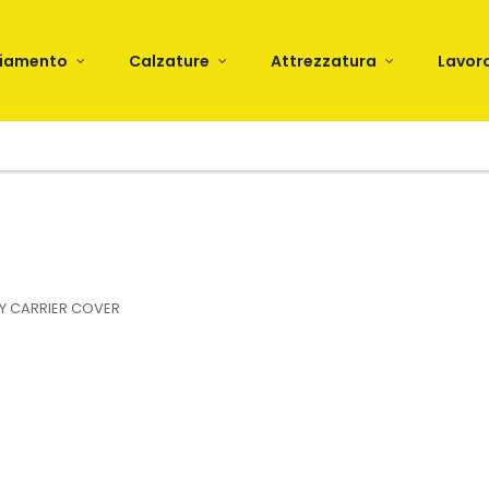
liamento
Calzature
Attrezzatura
Lavor
Y CARRIER COVER