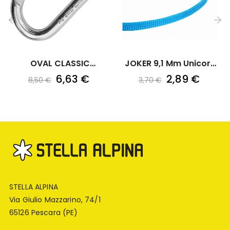
‹
›
OVAL CLASSIC
JOKER 9,1 Mm Unicore
STRAIGHT GATE...
Dry...
6,63 €
2,89 €
8,50 €
3,70 €
STELLA ALPINA
Via Giulio Mazzarino, 74/1
65126 Pescara (PE)