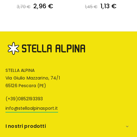
Dry...
Metro...
2,96 €
1,13 €
3,70 €
1,45 €
STELLA ALPINA
Via Giulio Mazzarino, 74/1
65126 Pescara (PE)
(+39)0852193393
info@stellaalpinasport.it
I nostri prodotti
