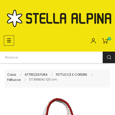
navigazione
☰
0
Toggle
Casa
ATTREZZATURA
FETTUCCE E CORDINI
ST'ANNEAU 120 cm
Fettucce