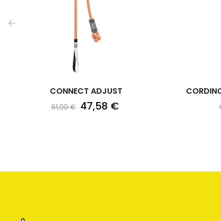
‹
CONNECT ADJUST
CORDINO 
47,58 €
61,00 €