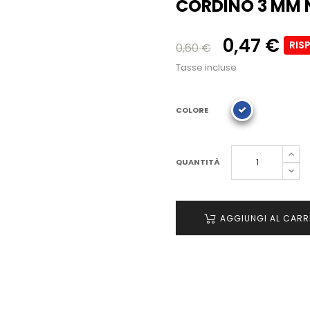
CORDINO 3 MM 
0,47 €
RIS
0,60 €
Tasse incluse
COLORE
QUANTITÀ
AGGIUNGI AL CARR