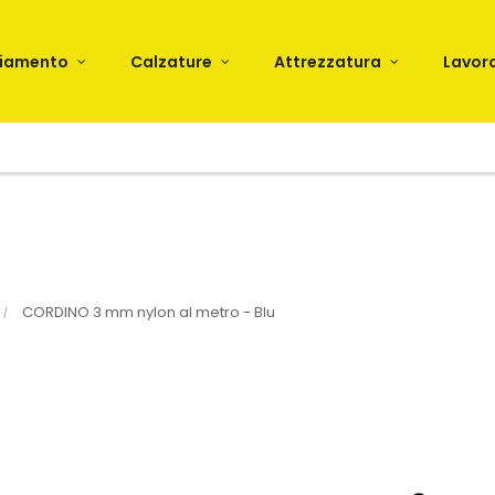
liamento
Calzature
Attrezzatura
Lavor
CORDINO 3 mm nylon al metro - Blu