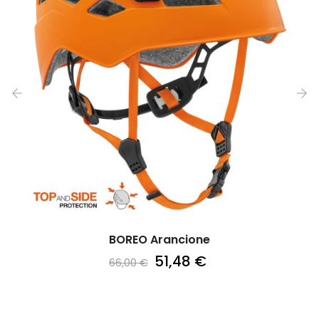
‹
›
BOREO Arancione
51,48 €
66,00 €