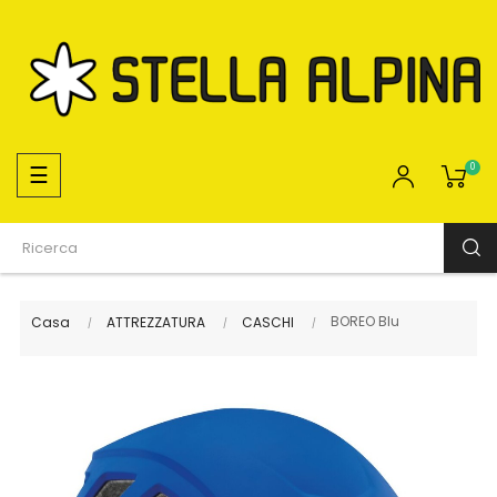
navigazione
☰
0
Toggle
BOREO Blu
Casa
ATTREZZATURA
CASCHI