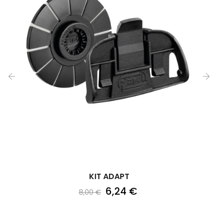
‹
›
KIT ADAPT
6,24 €
8,00 €